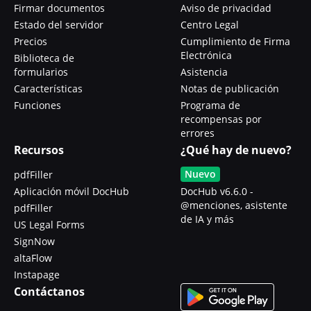
Firmar documentos
Aviso de privacidad
Estado del servidor
Centro Legal
Precios
Cumplimiento de Firma
Electrónica
Biblioteca de
formularios
Asistencia
Características
Notas de publicación
Funciones
Programa de
recompensas por
errores
Recursos
¿Qué hay de nuevo?
Nuevo
pdfFiller
Aplicación móvil DocHub
DocHub v6.6.0 -
@menciones, asistente
pdfFiller
de IA y más
US Legal Forms
SignNow
altaFlow
Instapage
Contáctanos