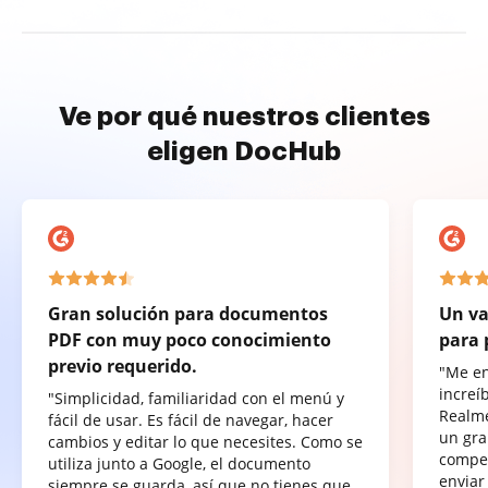
Ve por qué nuestros clientes
eligen DocHub
Gran solución para documentos
Un va
PDF con muy poco conocimiento
para 
previo requerido.
"Me e
increí
"Simplicidad, familiaridad con el menú y
Realme
fácil de usar. Es fácil de navegar, hacer
un gra
cambios y editar lo que necesites. Como se
compet
utiliza junto a Google, el documento
enviar
siempre se guarda, así que no tienes que