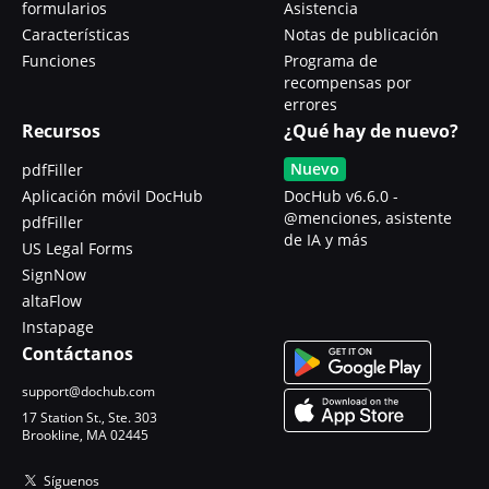
formularios
Asistencia
Características
Notas de publicación
Funciones
Programa de
recompensas por
errores
Recursos
¿Qué hay de nuevo?
Nuevo
pdfFiller
Aplicación móvil DocHub
DocHub v6.6.0 -
@menciones, asistente
pdfFiller
de IA y más
US Legal Forms
SignNow
altaFlow
Instapage
Contáctanos
support@dochub.com
17 Station St., Ste. 303
Brookline, MA 02445
Síguenos