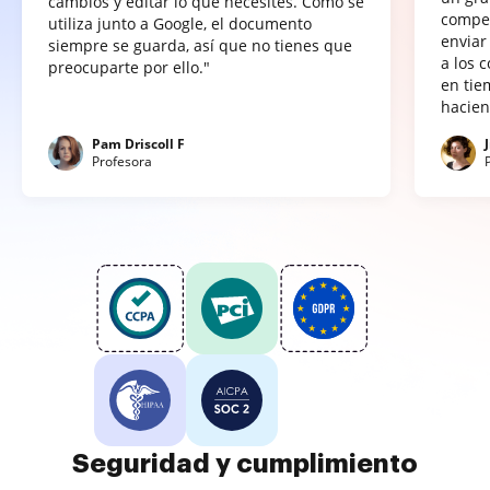
cambios y editar lo que necesites. Como se
compet
utiliza junto a Google, el documento
enviar
siempre se guarda, así que no tienes que
a los 
preocuparte por ello."
en tie
hacien
Pam Driscoll F
Profesora
Seguridad y cumplimiento