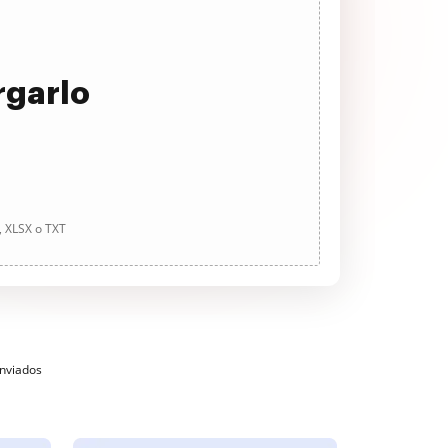
rgarlo
, XLSX o TXT
enviados