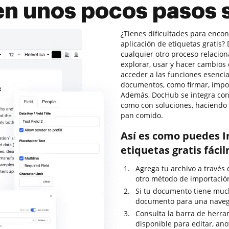
 en unos pocos pasos 
¿Tienes dificultades para encon
aplicación de etiquetas gratis
cualquier otro proceso relacio
explorar, usar y hacer cambios
acceder a las funciones esenci
documentos, como firmar, import
Además, DocHub se integra con 
como con soluciones, haciendo 
pan comido.
Así es como puedes I
etiquetas gratis fác
Agrega tu archivo a través d
otro método de importació
Si tu documento tiene much
documento para una navega
Consulta la barra de herram
disponible para editar, ano