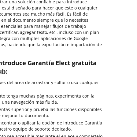
trar una solución confiable para Introduce
b está diseñado para hacer que este o cualquier
ocumentos sea mucho más fácil. Es fácil de
s en el documento siempre que lo necesites.
 esenciales para manejar flujos de trabajo
tificar, agregar texto, etc., incluso con un plan
tegra con múltiples aplicaciones de Google
ios, haciendo que la exportación e importación de
ntroduce Garantía Elect gratuita
ub:
s del área de arrastrar y soltar o usa cualquier
to tenga muchas páginas, experimenta con la
 una navegación más fluida.
entas superior y prueba las funciones disponibles
 y mejorar tu documento.
ncontrar o aplicar la opción de Introduce Garantía
nuestro equipo de soporte dedicado.
to sea accesible mediante el enlace y compártelo