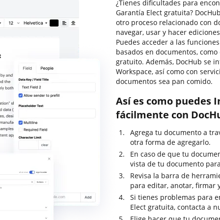
¿Tienes dificultades para encon
Garantía Elect gratuita? DocHu
otro proceso relacionado con d
navegar, usar y hacer edicione
Puedes acceder a las funciones
basados en documentos, como cer
gratuito. Además, DocHub se in
Workspace, así como con servic
documentos sea pan comido.
Así es como puedes I
fácilmente con DocH
Agrega tu documento a travé
otra forma de agregarlo.
En caso de que tu documen
vista de tu documento para
Revisa la barra de herrami
para editar, anotar, firmar
Si tienes problemas para e
Elect gratuita, contacta a 
Elige hacer que tu documen