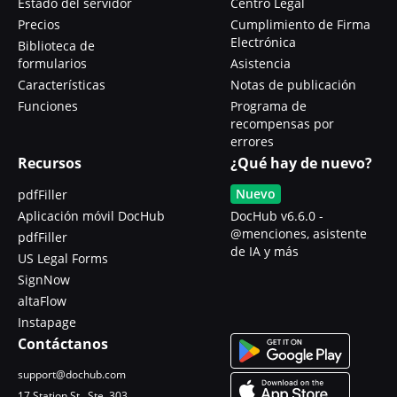
Estado del servidor
Centro Legal
Precios
Cumplimiento de Firma
Electrónica
Biblioteca de
formularios
Asistencia
Características
Notas de publicación
Funciones
Programa de
recompensas por
errores
Recursos
¿Qué hay de nuevo?
Nuevo
pdfFiller
Aplicación móvil DocHub
DocHub v6.6.0 -
@menciones, asistente
pdfFiller
de IA y más
US Legal Forms
SignNow
altaFlow
Instapage
Contáctanos
support@dochub.com
17 Station St., Ste. 303