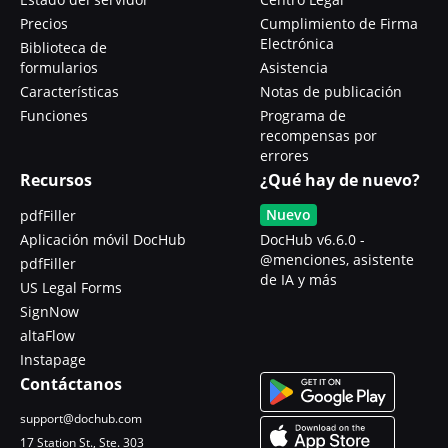
Precios
Cumplimiento de Firma
Electrónica
Biblioteca de
formularios
Asistencia
Características
Notas de publicación
Funciones
Programa de
recompensas por
errores
Recursos
¿Qué hay de nuevo?
Nuevo
pdfFiller
Aplicación móvil DocHub
DocHub v6.6.0 -
@menciones, asistente
pdfFiller
de IA y más
US Legal Forms
SignNow
altaFlow
Instapage
Contáctanos
support@dochub.com
17 Station St., Ste. 303