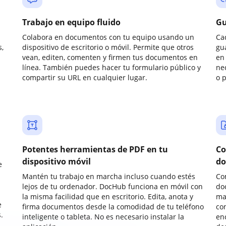
Trabajo en equipo fluido
Gu
Colabora en documentos con tu equipo usando un
Ca
,
dispositivo de escritorio o móvil. Permite que otros
gu
vean, editen, comenten y firmen tus documentos en
en 
línea. También puedes hacer tu formulario público y
ne
compartir su URL en cualquier lugar.
o 
Potentes herramientas de PDF en tu
Co
dispositivo móvil
do
e
Mantén tu trabajo en marcha incluso cuando estés
Co
lejos de tu ordenador. DocHub funciona en móvil con
do
la misma facilidad que en escritorio. Edita, anota y
ma
e
firma documentos desde la comodidad de tu teléfono
co
.
inteligente o tableta. No es necesario instalar la
enc