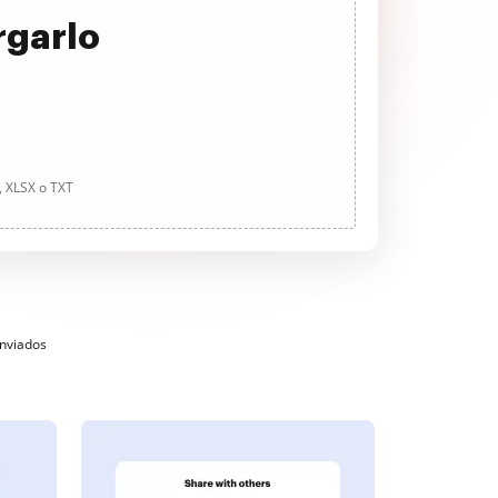
rgarlo
, XLSX o TXT
enviados