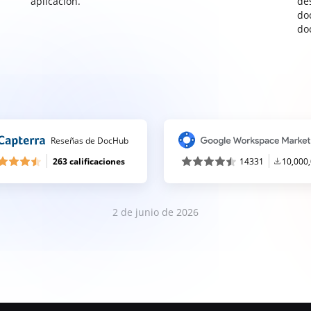
aplicación.
de
do
do
Reseñas de DocHub
263 calificaciones
14331
10,000
2 de junio de 2026