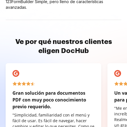
123FormBuilder Simple, pero lleno de características
avanzadas.
Ve por qué nuestros clientes
eligen DocHub
Gran solución para documentos
Un va
PDF con muy poco conocimiento
para 
previo requerido.
"Me e
increí
"Simplicidad, familiaridad con el menú y
Realme
fácil de usar. Es fácil de navegar, hacer
un gra
cambios y editar lo que necesites. Como se