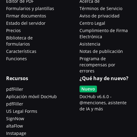
Editor de PDF
Acerca de
Formularios y plantillas
Términos de Servicio
Firmar documentos
Aviso de privacidad
Estado del servidor
Centro Legal
Precios
Cumplimiento de Firma
Electrónica
Biblioteca de
formularios
Asistencia
Características
Notas de publicación
Funciones
Programa de
recompensas por
errores
Recursos
¿Qué hay de nuevo?
Nuevo
pdfFiller
Aplicación móvil DocHub
DocHub v6.6.0 -
@menciones, asistente
pdfFiller
de IA y más
US Legal Forms
SignNow
altaFlow
Instapage