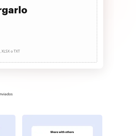
rgarlo
, XLSX o TXT
enviados