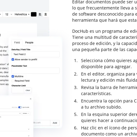
Editar documentos puede ser un
lo que frecuentemente lleva a 
de software desconocido para e
herramienta que hará que esta
DocHub es un programa de edi
Tiene una multitud de caracter
proceso de edición, y la capacid
una pequeña parte de las cap
Selecciona cómo quieres a
disponible para agregar.
En el editor, organiza par
lectura y edición más fluida
Revisa la barra de herrami
características.
Encuentra la opción para Ca
a tu archivo subido.
En la esquina superior dere
quieres hacer a continuac
Haz clic en el ícono de per
documento como un archiv