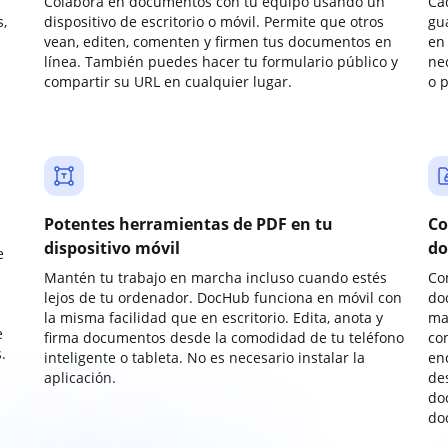
Colabora en documentos con tu equipo usando un
Ca
,
dispositivo de escritorio o móvil. Permite que otros
gu
vean, editen, comenten y firmen tus documentos en
en 
línea. También puedes hacer tu formulario público y
ne
compartir su URL en cualquier lugar.
o 
Potentes herramientas de PDF en tu
Co
dispositivo móvil
do
e
Mantén tu trabajo en marcha incluso cuando estés
Co
lejos de tu ordenador. DocHub funciona en móvil con
do
la misma facilidad que en escritorio. Edita, anota y
ma
e
firma documentos desde la comodidad de tu teléfono
co
.
inteligente o tableta. No es necesario instalar la
enc
aplicación.
de
do
do