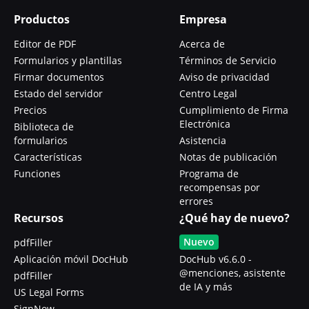
Productos
Empresa
Editor de PDF
Acerca de
Formularios y plantillas
Términos de Servicio
Firmar documentos
Aviso de privacidad
Estado del servidor
Centro Legal
Precios
Cumplimiento de Firma
Electrónica
Biblioteca de
formularios
Asistencia
Características
Notas de publicación
Funciones
Programa de
recompensas por
errores
Recursos
¿Qué hay de nuevo?
Nuevo
pdfFiller
Aplicación móvil DocHub
DocHub v6.6.0 -
@menciones, asistente
pdfFiller
de IA y más
US Legal Forms
SignNow