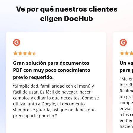
Ve por qué nuestros clientes
eligen DocHub
Gran solución para documentos
Un va
PDF con muy poco conocimiento
para 
previo requerido.
"Me e
increí
"Simplicidad, familiaridad con el menú y
Realme
fácil de usar. Es fácil de navegar, hacer
un gra
cambios y editar lo que necesites. Como se
compet
utiliza junto a Google, el documento
enviar
siempre se guarda, así que no tienes que
a los 
preocuparte por ello."
en tie
hacien