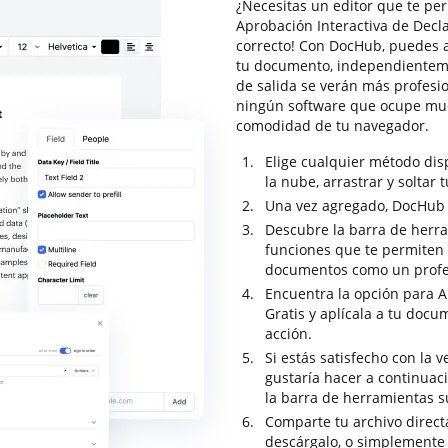
¿Necesitas un editor que te per
Aprobación Interactiva de Decla
correcto! Con DocHub, puedes 
tu documento, independientem
de salida se verán más profesio
ningún software que ocupe muc
comodidad de tu navegador.
Elige cualquier método di
la nube, arrastrar y soltar 
Una vez agregado, DocHub se
Descubre la barra de herra
funciones que te permiten a
documentos como un profe
Encuentra la opción para A
Gratis y aplícala a tu docu
acción.
Si estás satisfecho con la 
gustaría hacer a continuaci
la barra de herramientas s
Comparte tu archivo direc
descárgalo, o simplemente