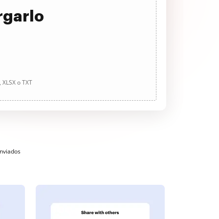
rgarlo
, XLSX o TXT
enviados