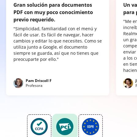
Gran solución para documentos
Un va
PDF con muy poco conocimiento
para 
previo requerido.
"Me e
increí
"Simplicidad, familiaridad con el menú y
Realme
fácil de usar. Es fácil de navegar, hacer
un gra
cambios y editar lo que necesites. Como se
compet
utiliza junto a Google, el documento
enviar
siempre se guarda, así que no tienes que
a los 
preocuparte por ello."
en tie
hacien
Pam Driscoll F
Profesora