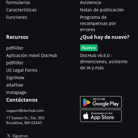
formularios
Asistencia
Características
Notas de publicación
Funciones
Programa de
recompensas por
errores
Recursos
¿Qué hay de nuevo?
Nuevo
pdfFiller
Aplicación móvil DocHub
DocHub v6.6.0 -
@menciones, asistente
pdfFiller
de IA y más
US Legal Forms
SignNow
altaFlow
Instapage
Contáctanos
support@dochub.com
17 Station St., Ste. 303
Brookline, MA 02445
Síguenos