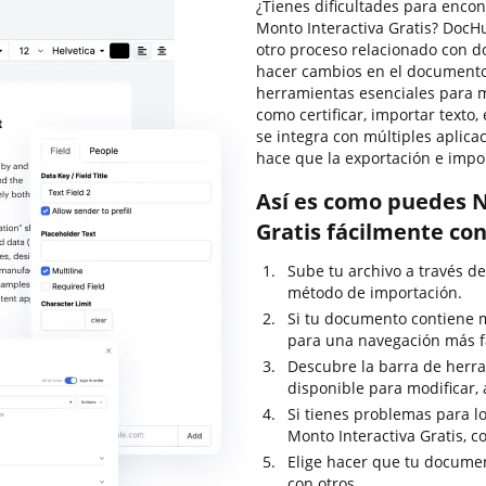
¿Tienes dificultades para encon
Monto Interactiva Gratis? DocH
otro proceso relacionado con do
hacer cambios en el documento 
herramientas esenciales para m
como certificar, importar texto
se integra con múltiples aplica
hace que la exportación e impor
Así es como puedes N
Gratis fácilmente co
Sube tu archivo a través de
método de importación.
Si tu documento contiene 
para una navegación más fá
Descubre la barra de herram
disponible para modificar, 
Si tienes problemas para lo
Monto Interactiva Gratis, 
Elige hacer que tu documen
con otros.