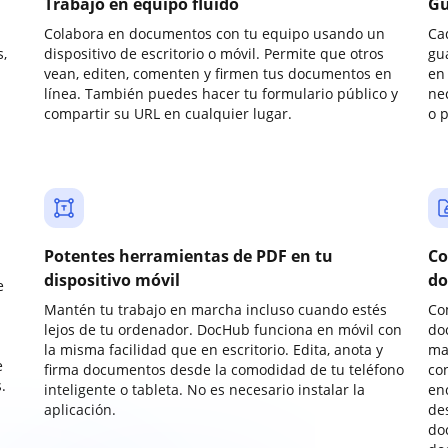
Trabajo en equipo fluido
Gu
Colabora en documentos con tu equipo usando un
Ca
,
dispositivo de escritorio o móvil. Permite que otros
gu
vean, editen, comenten y firmen tus documentos en
en 
línea. También puedes hacer tu formulario público y
ne
compartir su URL en cualquier lugar.
o 
Potentes herramientas de PDF en tu
Co
dispositivo móvil
do
e
Mantén tu trabajo en marcha incluso cuando estés
Co
lejos de tu ordenador. DocHub funciona en móvil con
do
la misma facilidad que en escritorio. Edita, anota y
ma
e
firma documentos desde la comodidad de tu teléfono
co
.
inteligente o tableta. No es necesario instalar la
enc
aplicación.
de
do