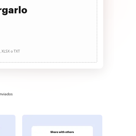
rgarlo
, XLSX o TXT
enviados