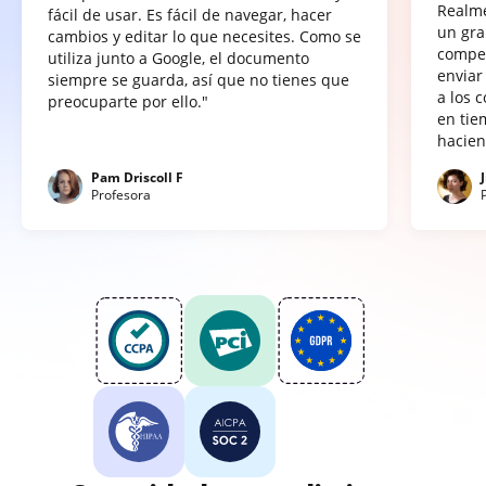
Realme
fácil de usar. Es fácil de navegar, hacer
un gra
cambios y editar lo que necesites. Como se
compet
utiliza junto a Google, el documento
enviar
siempre se guarda, así que no tienes que
a los 
preocuparte por ello."
en tie
hacien
Pam Driscoll F
Profesora