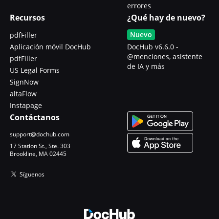
errores
Recursos
¿Qué hay de nuevo?
Nuevo
pdfFiller
Aplicación móvil DocHub
DocHub v6.6.0 -
@menciones, asistente
pdfFiller
de IA y más
US Legal Forms
SignNow
altaFlow
Instapage
Contáctanos
support@dochub.com
17 Station St., Ste. 303
Brookline, MA 02445
Síguenos