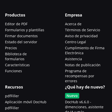
Productos
Empresa
Editor de PDF
Acerca de
Formularios y plantillas
Términos de Servicio
Firmar documentos
Aviso de privacidad
Estado del servidor
Centro Legal
Precios
Cumplimiento de Firma
Electrónica
Biblioteca de
formularios
Asistencia
Características
Notas de publicación
Funciones
Programa de
recompensas por
errores
Recursos
¿Qué hay de nuevo?
Nuevo
pdfFiller
Aplicación móvil DocHub
DocHub v6.6.0 -
@menciones, asistente
pdfFiller
de IA y más