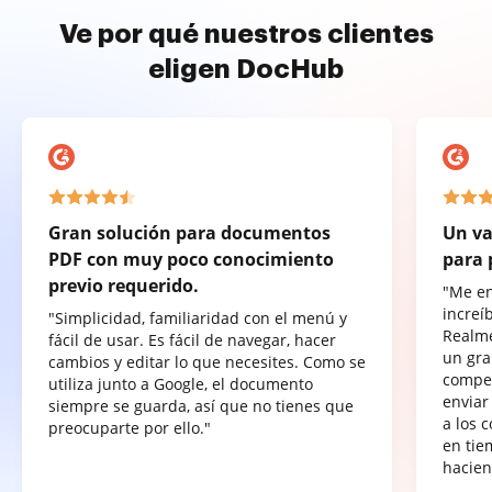
Ve por qué nuestros clientes
eligen DocHub
Gran solución para documentos
Un va
PDF con muy poco conocimiento
para 
previo requerido.
"Me e
increí
"Simplicidad, familiaridad con el menú y
Realme
fácil de usar. Es fácil de navegar, hacer
un gra
cambios y editar lo que necesites. Como se
compet
utiliza junto a Google, el documento
enviar
siempre se guarda, así que no tienes que
a los 
preocuparte por ello."
en tie
hacien