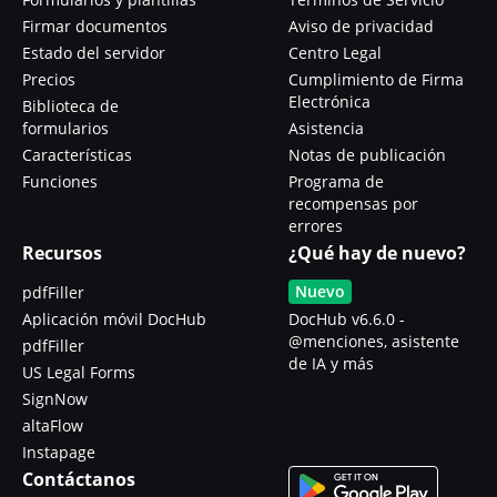
Firmar documentos
Aviso de privacidad
Estado del servidor
Centro Legal
Precios
Cumplimiento de Firma
Electrónica
Biblioteca de
formularios
Asistencia
Características
Notas de publicación
Funciones
Programa de
recompensas por
errores
Recursos
¿Qué hay de nuevo?
Nuevo
pdfFiller
Aplicación móvil DocHub
DocHub v6.6.0 -
@menciones, asistente
pdfFiller
de IA y más
US Legal Forms
SignNow
altaFlow
Instapage
Contáctanos