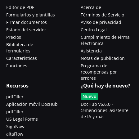
Editor de PDF
Acerca de
Formularios y plantillas
Términos de Servicio
Firmar documentos
Aviso de privacidad
Estado del servidor
Centro Legal
Precios
Cumplimiento de Firma
Electrónica
Biblioteca de
formularios
Asistencia
Características
Notas de publicación
Funciones
Programa de
recompensas por
errores
Recursos
¿Qué hay de nuevo?
Nuevo
pdfFiller
Aplicación móvil DocHub
DocHub v6.6.0 -
@menciones, asistente
pdfFiller
de IA y más
US Legal Forms
SignNow
altaFlow