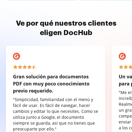
Ve por qué nuestros clientes
eligen DocHub
Gran solución para documentos
Un va
PDF con muy poco conocimiento
para 
previo requerido.
"Me e
increí
"Simplicidad, familiaridad con el menú y
Realme
fácil de usar. Es fácil de navegar, hacer
un gra
cambios y editar lo que necesites. Como se
compet
utiliza junto a Google, el documento
enviar
siempre se guarda, así que no tienes que
a los 
preocuparte por ello."