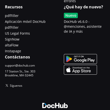
errores
Recursos
¿Qué hay de nuevo?
Nuevo
pdfFiller
Aplicación móvil DocHub
DocHub v6.6.0 -
@menciones, asistente
pdfFiller
de IA y más
US Legal Forms
SignNow
altaFlow
Instapage
Contáctanos
support@dochub.com
17 Station St., Ste. 303
Brookline, MA 02445
Síguenos