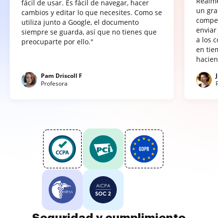
Realme
fácil de usar. Es fácil de navegar, hacer
un gra
cambios y editar lo que necesites. Como se
compet
utiliza junto a Google, el documento
enviar
siempre se guarda, así que no tienes que
a los 
preocuparte por ello."
en tie
hacien
Pam Driscoll F
Profesora