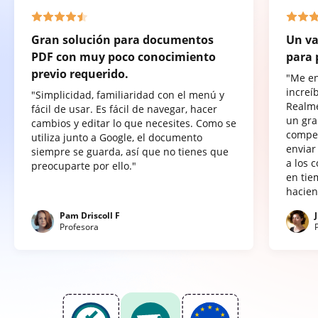
Gran solución para documentos
Un va
PDF con muy poco conocimiento
para 
previo requerido.
"Me e
increí
"Simplicidad, familiaridad con el menú y
Realme
fácil de usar. Es fácil de navegar, hacer
un gra
cambios y editar lo que necesites. Como se
compet
utiliza junto a Google, el documento
enviar
siempre se guarda, así que no tienes que
a los 
preocuparte por ello."
en tie
hacien
Pam Driscoll F
Profesora