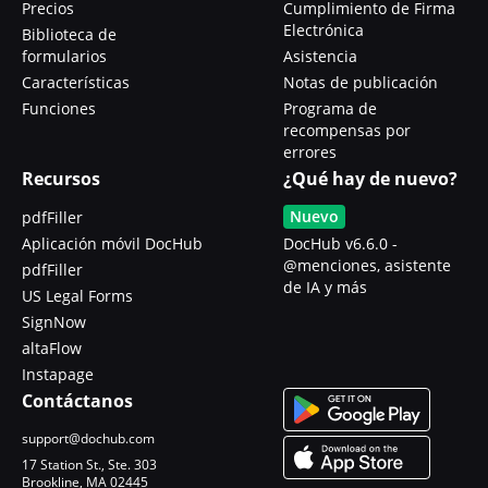
Precios
Cumplimiento de Firma
Electrónica
Biblioteca de
formularios
Asistencia
Características
Notas de publicación
Funciones
Programa de
recompensas por
errores
Recursos
¿Qué hay de nuevo?
Nuevo
pdfFiller
Aplicación móvil DocHub
DocHub v6.6.0 -
@menciones, asistente
pdfFiller
de IA y más
US Legal Forms
SignNow
altaFlow
Instapage
Contáctanos
support@dochub.com
17 Station St., Ste. 303
Brookline, MA 02445