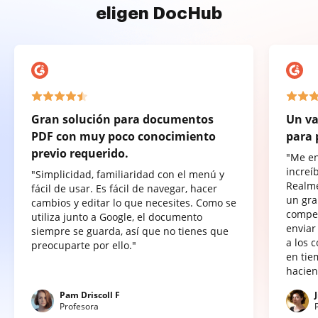
eligen DocHub
Gran solución para documentos
Un va
PDF con muy poco conocimiento
para 
previo requerido.
"Me e
increí
"Simplicidad, familiaridad con el menú y
Realme
fácil de usar. Es fácil de navegar, hacer
un gra
cambios y editar lo que necesites. Como se
compet
utiliza junto a Google, el documento
enviar
siempre se guarda, así que no tienes que
a los 
preocuparte por ello."
en tie
hacien
Pam Driscoll F
Profesora