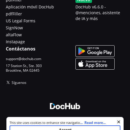
Aplicación móvil DocHub
DocHub v6.6.0 -
@menciones, asistente
pdfFiller
de IA y más
US Legal Forms
SignNow
altaFlow
Instapage
Contáctanos
support@dochub.com
17 Station St., Ste. 303
Brookline, MA 02445
Síguenos
© 2026 DocHub, LLC
Cookie consent notice
...
Read more...
This site uses cookies to enhance site navigation and personalize
Todos los derechos reservados.
your experience. By using this site you agree to our use of cookies as
Accept