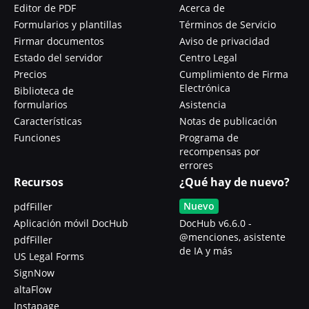
Editor de PDF
Acerca de
Formularios y plantillas
Términos de Servicio
Firmar documentos
Aviso de privacidad
Estado del servidor
Centro Legal
Precios
Cumplimiento de Firma
Electrónica
Biblioteca de
formularios
Asistencia
Características
Notas de publicación
Funciones
Programa de
recompensas por
errores
Recursos
¿Qué hay de nuevo?
Nuevo
pdfFiller
Aplicación móvil DocHub
DocHub v6.6.0 -
@menciones, asistente
pdfFiller
de IA y más
US Legal Forms
SignNow
altaFlow
Instapage