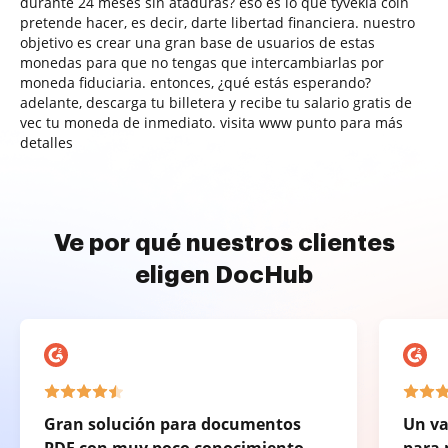
durante 24 meses sin ataduras? eso es lo que tyvekia coin
pretende hacer, es decir, darte libertad financiera. nuestro
objetivo es crear una gran base de usuarios de estas
monedas para que no tengas que intercambiarlas por
moneda fiduciaria. entonces, ¿qué estás esperando?
adelante, descarga tu billetera y recibe tu salario gratis de
vec tu moneda de inmediato. visita www punto para más
detalles
Ve por qué nuestros clientes
eligen DocHub
Gran solución para documentos
Un va
PDF con muy poco conocimiento
para 