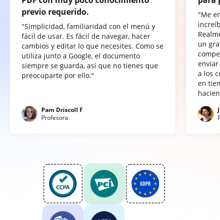
previo requerido.
"Me e
increí
"Simplicidad, familiaridad con el menú y
Realme
fácil de usar. Es fácil de navegar, hacer
un gra
cambios y editar lo que necesites. Como se
compet
utiliza junto a Google, el documento
enviar
siempre se guarda, así que no tienes que
a los 
preocuparte por ello."
en tie
hacien
Pam Driscoll F
Profesora