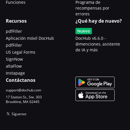
Funciones
Programa de
recompensas por
errores
Recursos
¿Qué hay de nuevo?
Nuevo
pdfFiller
Aplicación móvil DocHub
DocHub v6.6.0 -
@menciones, asistente
pdfFiller
de IA y más
US Legal Forms
SignNow
altaFlow
Instapage
Contáctanos
support@dochub.com
17 Station St., Ste. 303
Brookline, MA 02445
Síguenos