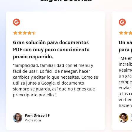
Gran solución para documentos
Un va
PDF con muy poco conocimiento
para 
previo requerido.
"Me e
increí
"Simplicidad, familiaridad con el menú y
Realme
fácil de usar. Es fácil de navegar, hacer
un gra
cambios y editar lo que necesites. Como se
compet
utiliza junto a Google, el documento
enviar
siempre se guarda, así que no tienes que
a los 
preocuparte por ello."
en tie
hacien
Pam Driscoll F
Profesora