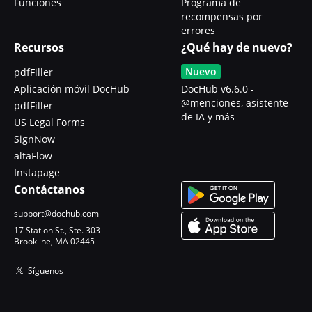
Funciones
Programa de
recompensas por
errores
Recursos
¿Qué hay de nuevo?
Nuevo
pdfFiller
Aplicación móvil DocHub
DocHub v6.6.0 -
@menciones, asistente
pdfFiller
de IA y más
US Legal Forms
SignNow
altaFlow
Instapage
Contáctanos
support@dochub.com
17 Station St., Ste. 303
Brookline, MA 02445
Síguenos