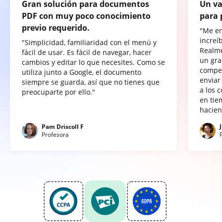
Gran solución para documentos
Un va
PDF con muy poco conocimiento
para 
previo requerido.
"Me e
increí
"Simplicidad, familiaridad con el menú y
Realme
fácil de usar. Es fácil de navegar, hacer
un gra
cambios y editar lo que necesites. Como se
compet
utiliza junto a Google, el documento
enviar
siempre se guarda, así que no tienes que
a los 
preocuparte por ello."
en tie
hacien
Pam Driscoll F
Profesora