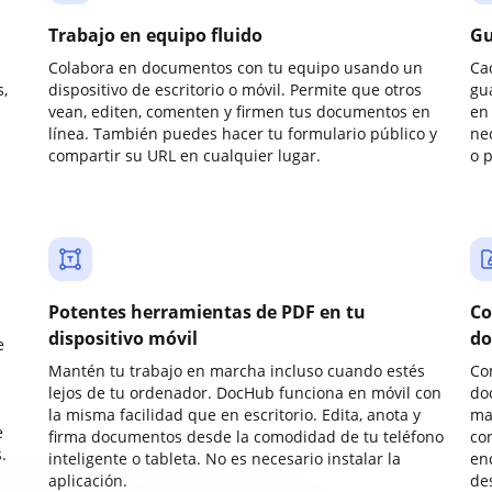
Trabajo en equipo fluido
Gu
Colabora en documentos con tu equipo usando un
Ca
,
dispositivo de escritorio o móvil. Permite que otros
gu
vean, editen, comenten y firmen tus documentos en
en 
línea. También puedes hacer tu formulario público y
ne
compartir su URL en cualquier lugar.
o 
Potentes herramientas de PDF en tu
Co
dispositivo móvil
do
e
Mantén tu trabajo en marcha incluso cuando estés
Co
lejos de tu ordenador. DocHub funciona en móvil con
do
la misma facilidad que en escritorio. Edita, anota y
ma
e
firma documentos desde la comodidad de tu teléfono
co
.
inteligente o tableta. No es necesario instalar la
enc
aplicación.
de