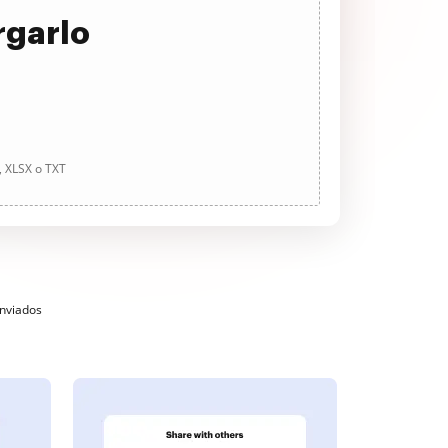
rgarlo
, XLSX o TXT
enviados