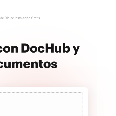
de Día de Instalación Gratis
s con DocHub y
ocumentos