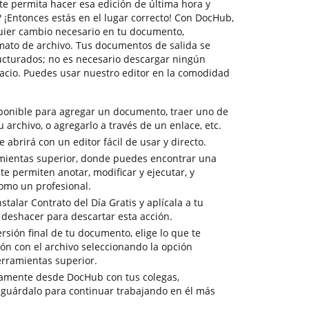
te permita hacer esa edición de última hora y
s? ¡Entonces estás en el lugar correcto! Con DocHub,
uier cambio necesario en tu documento,
ato de archivo. Tus documentos de salida se
ucturados; no es necesario descargar ningún
cio. Puedes usar nuestro editor en la comodidad
sponible para agregar un documento, traer uno de
tu archivo, o agregarlo a través de un enlace, etc.
abrirá con un editor fácil de usar y directo.
amientas superior, donde puedes encontrar una
e permiten anotar, modificar y ejecutar, y
omo un profesional.
stalar Contrato del Día Gratis y aplícala a tu
 deshacer para descartar esta acción.
ersión final de tu documento, elige lo que te
ión con el archivo seleccionando la opción
erramientas superior.
tamente desde DocHub con tus colegas,
 guárdalo para continuar trabajando en él más