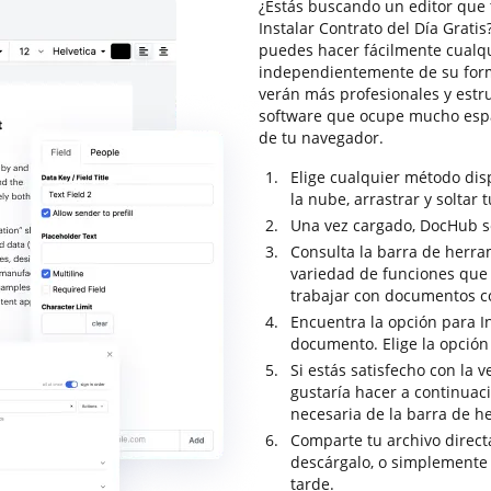
¿Estás buscando un editor que 
Instalar Contrato del Día Grati
puedes hacer fácilmente cualq
independientemente de su form
verán más profesionales y estr
software que ocupe mucho espa
de tu navegador.
Elige cualquier método di
la nube, arrastrar y soltar 
Una vez cargado, DocHub se 
Consulta la barra de herr
variedad de funciones que t
trabajar con documentos c
Encuentra la opción para In
documento. Elige la opción
Si estás satisfecho con la v
gustaría hacer a continuac
necesaria de la barra de h
Comparte tu archivo direc
descárgalo, o simplemente
tarde.