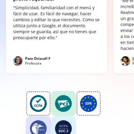
"Me e
increí
"Simplicidad, familiaridad con el menú y
Realme
fácil de usar. Es fácil de navegar, hacer
un gra
cambios y editar lo que necesites. Como se
compet
utiliza junto a Google, el documento
enviar
siempre se guarda, así que no tienes que
a los 
preocuparte por ello."
en tie
hacien
Pam Driscoll F
Profesora