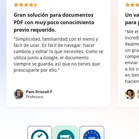
Gran solución para documentos
Un va
PDF con muy poco conocimiento
para 
previo requerido.
"Me e
increí
"Simplicidad, familiaridad con el menú y
Realme
fácil de usar. Es fácil de navegar, hacer
un gra
cambios y editar lo que necesites. Como se
compet
utiliza junto a Google, el documento
enviar
siempre se guarda, así que no tienes que
a los 
preocuparte por ello."
en tie
hacien
Pam Driscoll F
Profesora