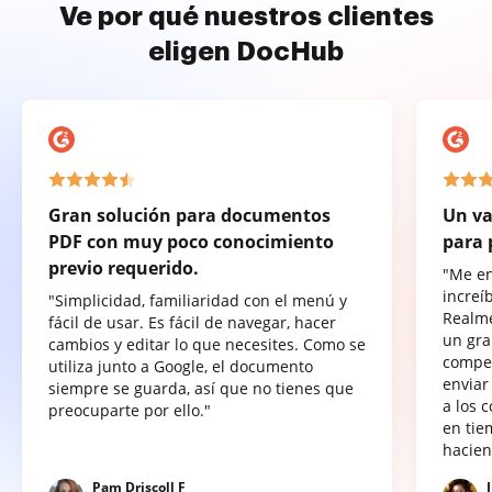
Ve por qué nuestros clientes
eligen DocHub
Gran solución para documentos
Un va
PDF con muy poco conocimiento
para 
previo requerido.
"Me e
increí
"Simplicidad, familiaridad con el menú y
Realme
fácil de usar. Es fácil de navegar, hacer
un gra
cambios y editar lo que necesites. Como se
compet
utiliza junto a Google, el documento
enviar
siempre se guarda, así que no tienes que
a los 
preocuparte por ello."
en tie
hacien
Pam Driscoll F