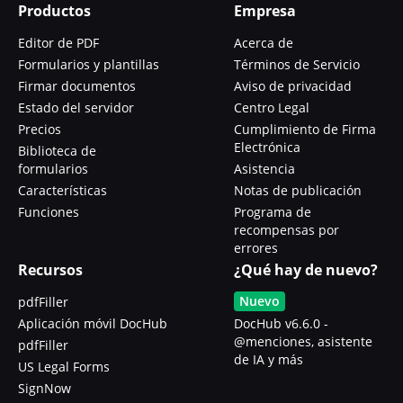
Productos
Empresa
Editor de PDF
Acerca de
Formularios y plantillas
Términos de Servicio
Firmar documentos
Aviso de privacidad
Estado del servidor
Centro Legal
Precios
Cumplimiento de Firma
Electrónica
Biblioteca de
formularios
Asistencia
Características
Notas de publicación
Funciones
Programa de
recompensas por
errores
Recursos
¿Qué hay de nuevo?
Nuevo
pdfFiller
Aplicación móvil DocHub
DocHub v6.6.0 -
@menciones, asistente
pdfFiller
de IA y más
US Legal Forms
SignNow