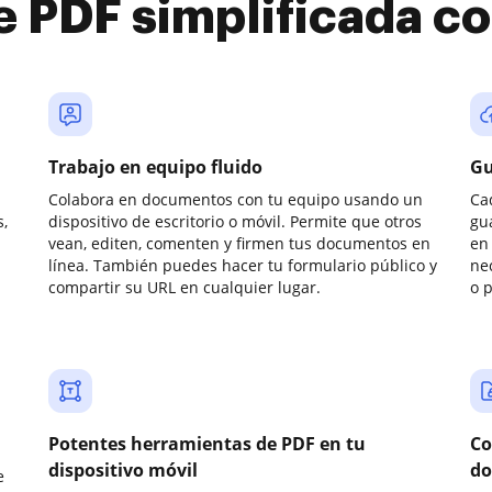
e PDF simplificada 
Trabajo en equipo fluido
Gu
Colabora en documentos con tu equipo usando un
Ca
,
dispositivo de escritorio o móvil. Permite que otros
gu
vean, editen, comenten y firmen tus documentos en
en 
línea. También puedes hacer tu formulario público y
ne
compartir su URL en cualquier lugar.
o 
Potentes herramientas de PDF en tu
Co
dispositivo móvil
do
e