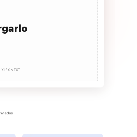
rgarlo
, XLSX o TXT
enviados