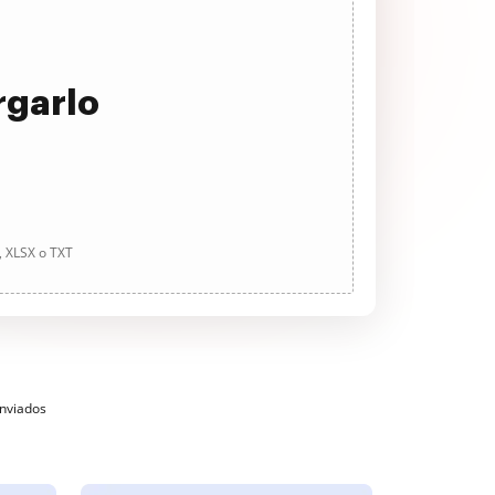
rgarlo
, XLSX o TXT
enviados