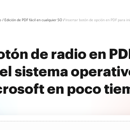
o
Edición de PDF fácil en cualquier SO
Insertar botón de opción en PDF para ini
otón de radio en PDF
 el sistema operativ
rosoft en poco ti