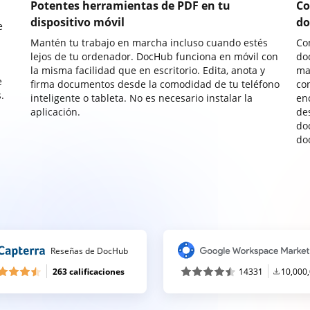
Potentes herramientas de PDF en tu
Co
dispositivo móvil
do
e
Mantén tu trabajo en marcha incluso cuando estés
Co
lejos de tu ordenador. DocHub funciona en móvil con
do
la misma facilidad que en escritorio. Edita, anota y
ma
e
firma documentos desde la comodidad de tu teléfono
co
.
inteligente o tableta. No es necesario instalar la
enc
aplicación.
de
do
do
Reseñas de DocHub
263 calificaciones
14331
10,000