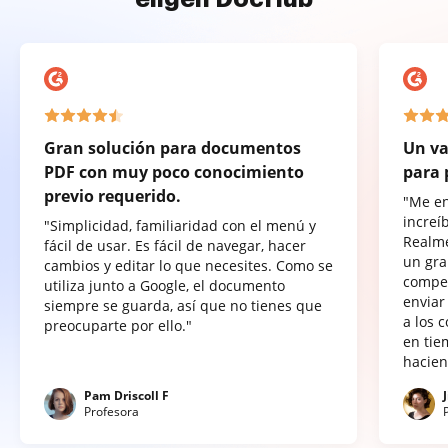
Gran solución para documentos
Un va
PDF con muy poco conocimiento
para 
previo requerido.
"Me e
increí
"Simplicidad, familiaridad con el menú y
Realme
fácil de usar. Es fácil de navegar, hacer
un gra
cambios y editar lo que necesites. Como se
compet
utiliza junto a Google, el documento
enviar
siempre se guarda, así que no tienes que
a los 
preocuparte por ello."
en tie
hacien
Pam Driscoll F
Profesora