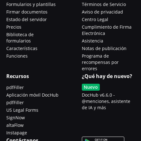
Formularios y plantillas
Términos de Servicio
Firmar documentos
Aviso de privacidad
Estado del servidor
Centro Legal
Precios
Cumplimiento de Firma
Electrónica
Biblioteca de
formularios
Asistencia
Características
Notas de publicación
Funciones
Programa de
recompensas por
errores
Recursos
¿Qué hay de nuevo?
Nuevo
pdfFiller
Aplicación móvil DocHub
DocHub v6.6.0 -
@menciones, asistente
pdfFiller
de IA y más
US Legal Forms
SignNow
altaFlow
Instapage
Contáctanos