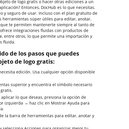
jeto de logo gratis o hacer otras ediciones a un
aplicación? Entonces, DocHub es lo que necesitas.
io y seguro de usar. Incluso con el plan gratuito de
herramientas súper útiles para editar, anotar,
 que te permiten mantenerte siempre al tanto de
 ofrece integraciones fluidas con productos de
, entre otros, lo que permite una importación y
 fluida.
rido de los pasos que puedes
jeto de logo gratis:
cesita edición. Usa cualquier opción disponible
entas superior y encuentra el símbolo necesario
gratis.
 aplicar lo que deseas, presiona la opción de
or izquierda → haz clic en Mostrar Ayuda para
da.
de la barra de herramientas para editar, anotar y
y selecciona Acciones para organizar mejor tu