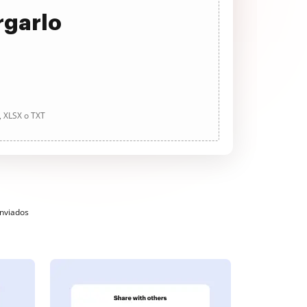
rgarlo
, XLSX o TXT
enviados