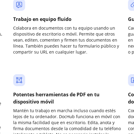
Trabajo en equipo fluido
Gu
Colabora en documentos con tu equipo usando un
Ca
,
dispositivo de escritorio o móvil. Permite que otros
gu
vean, editen, comenten y firmen tus documentos en
en 
línea. También puedes hacer tu formulario público y
ne
compartir su URL en cualquier lugar.
o 
Potentes herramientas de PDF en tu
Co
dispositivo móvil
do
e
Mantén tu trabajo en marcha incluso cuando estés
Co
lejos de tu ordenador. DocHub funciona en móvil con
do
la misma facilidad que en escritorio. Edita, anota y
ma
e
firma documentos desde la comodidad de tu teléfono
co
.