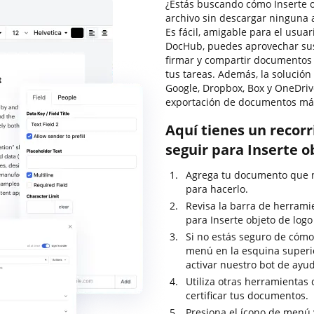
¿Estás buscando cómo Inserte ob
archivo sin descargar ninguna 
Es fácil, amigable para el usuar
DocHub, puedes aprovechar sus 
firmar y compartir documentos
tus tareas. Además, la solución
Google, Dropbox, Box y OneDrive
exportación de documentos más
Aquí tienes un recor
seguir para Inserte ob
Agrega tu documento que ne
para hacerlo.
Revisa la barra de herrami
para Inserte objeto de logo 
Si no estás seguro de cómo
menú en la esquina superi
activar nuestro bot de ayu
Utiliza otras herramientas 
certificar tus documentos.
Presiona el ícono de menú 