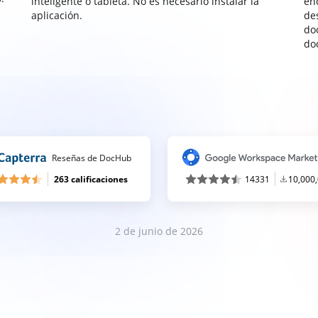
inteligente o tableta. No es necesario instalar la
enc
aplicación.
de
do
do
Reseñas de DocHub
263 calificaciones
14331
10,000
2 de junio de 2026