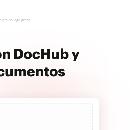
bjeto de logo gratis
con DocHub y
ocumentos