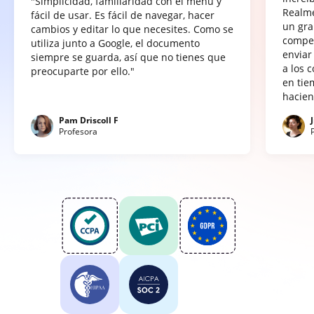
"Simplicidad, familiaridad con el menú y
Realme
fácil de usar. Es fácil de navegar, hacer
un gra
cambios y editar lo que necesites. Como se
compet
utiliza junto a Google, el documento
enviar
siempre se guarda, así que no tienes que
a los 
preocuparte por ello."
en tie
hacien
Pam Driscoll F
Profesora