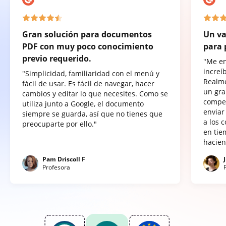
Gran solución para documentos
Un va
PDF con muy poco conocimiento
para 
previo requerido.
"Me e
increí
"Simplicidad, familiaridad con el menú y
Realme
fácil de usar. Es fácil de navegar, hacer
un gra
cambios y editar lo que necesites. Como se
compet
utiliza junto a Google, el documento
enviar
siempre se guarda, así que no tienes que
a los 
preocuparte por ello."
en tie
hacien
Pam Driscoll F
Profesora