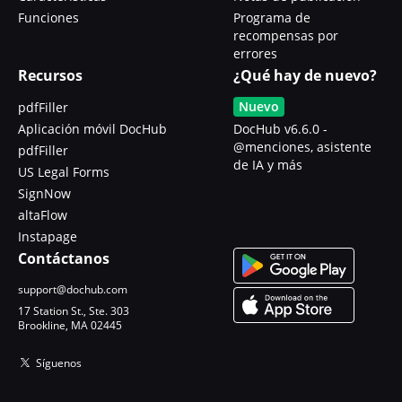
Funciones
Programa de
recompensas por
errores
Recursos
¿Qué hay de nuevo?
Nuevo
pdfFiller
Aplicación móvil DocHub
DocHub v6.6.0 -
@menciones, asistente
pdfFiller
de IA y más
US Legal Forms
SignNow
altaFlow
Instapage
Contáctanos
support@dochub.com
17 Station St., Ste. 303
Brookline, MA 02445
Síguenos