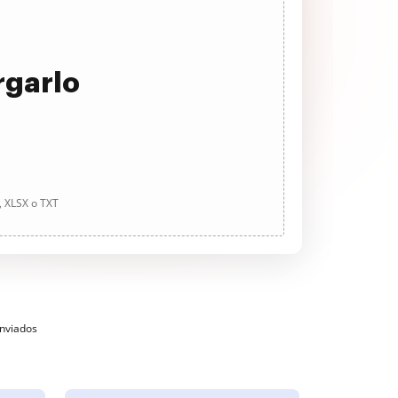
rgarlo
, XLSX o TXT
enviados