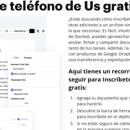
e teléfono de Us grat
¿Estás buscando cómo Inscríbete
otras ediciones a un archivo s
lo que necesitas. Es fácil, intui
de DocHub, puedes aprovechar su
anotar, firmar y compartir do
tanto de tus tareas. Además, l
con productos de Google, Dropb
una transferencia y exportació
Aquí tienes un recor
seguir para Inscríbet
gratis:
Agrega tu documento que ne
para hacerlo.
Descubre la barra de herra
para Inscríbete en el objet
Si no estás seguro de cómo
en la esquina superior izq