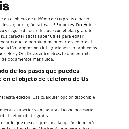
is
 en el objeto de teléfono de Us gratis o hacer
in descargar ningún software? Entonces, DocHub es
tivo y seguro de usar. Incluso con el plan gratuito
s características súper útiles para editar,
cumentos que te permiten mantenerte siempre al
a solución proporciona integraciones sin problemas
ox, Box y OneDrive, entre otros, lo que permite
n de documentos más fluida.
rido de los pasos que puedes
e en el objeto de teléfono de Us
cesita edición. Usa cualquier opción disponible
mientas superior y encuentra el ícono necesario
o de teléfono de Us gratis.
 usar lo que deseas, presiona la opción de menú
uierda → haz clic en Mostrar Ayuda para activar