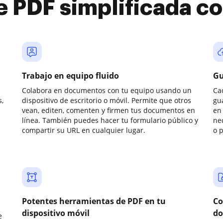
e PDF simplificada 
Trabajo en equipo fluido
Gu
Colabora en documentos con tu equipo usando un
Ca
,
dispositivo de escritorio o móvil. Permite que otros
gu
vean, editen, comenten y firmen tus documentos en
en 
línea. También puedes hacer tu formulario público y
ne
compartir su URL en cualquier lugar.
o 
Potentes herramientas de PDF en tu
Co
dispositivo móvil
do
e