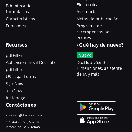
Electrónica
Biblioteca de
formularios
Asistencia
Características
Notas de publicación
Funciones
Programa de
recompensas por
errores
Recursos
¿Qué hay de nuevo?
Nuevo
pdfFiller
Aplicación móvil DocHub
DocHub v6.6.0 -
@menciones, asistente
pdfFiller
de IA y más
US Legal Forms
SignNow
altaFlow
Instapage
Contáctanos
support@dochub.com
17 Station St., Ste. 303
Brookline, MA 02445