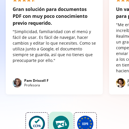
Gran solución para documentos
Un va
PDF con muy poco conocimiento
para 
previo requerido.
"Me e
increí
"Simplicidad, familiaridad con el menú y
Realme
fácil de usar. Es fácil de navegar, hacer
un gra
cambios y editar lo que necesites. Como se
compet
utiliza junto a Google, el documento
enviar
siempre se guarda, así que no tienes que
a los 
preocuparte por ello."
en tie
hacien
Pam Driscoll F
Profesora