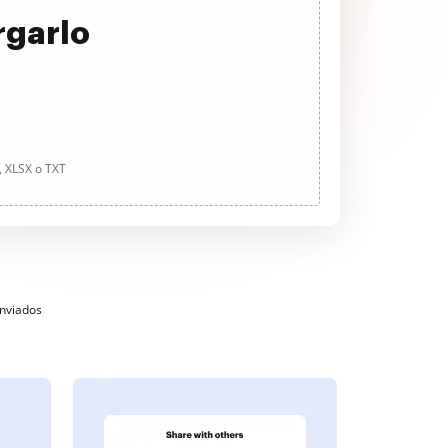
rgarlo
, XLSX o TXT
enviados