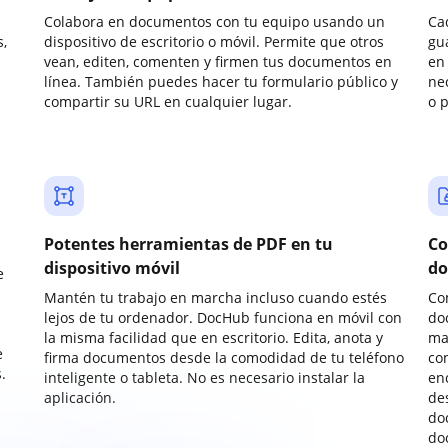
Colabora en documentos con tu equipo usando un
Ca
,
dispositivo de escritorio o móvil. Permite que otros
gu
vean, editen, comenten y firmen tus documentos en
en 
línea. También puedes hacer tu formulario público y
ne
compartir su URL en cualquier lugar.
o 
Potentes herramientas de PDF en tu
Co
dispositivo móvil
do
e
Mantén tu trabajo en marcha incluso cuando estés
Co
lejos de tu ordenador. DocHub funciona en móvil con
do
la misma facilidad que en escritorio. Edita, anota y
ma
e
firma documentos desde la comodidad de tu teléfono
co
.
inteligente o tableta. No es necesario instalar la
enc
aplicación.
de
do
do