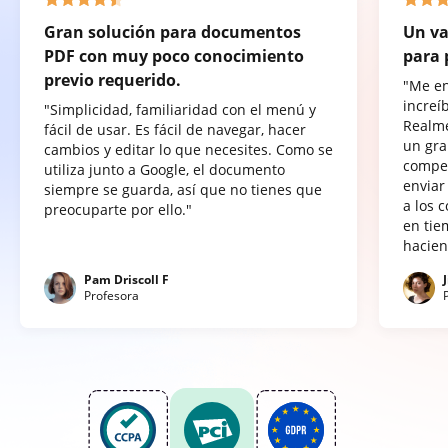
Gran solución para documentos
Un va
PDF con muy poco conocimiento
para 
previo requerido.
"Me e
increí
"Simplicidad, familiaridad con el menú y
Realme
fácil de usar. Es fácil de navegar, hacer
un gra
cambios y editar lo que necesites. Como se
compet
utiliza junto a Google, el documento
enviar
siempre se guarda, así que no tienes que
a los 
preocuparte por ello."
en tie
hacien
Pam Driscoll F
Profesora