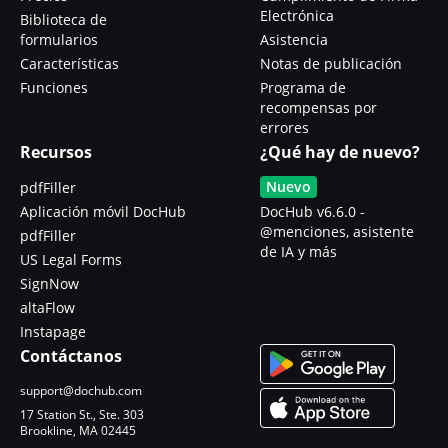
Electrónica
Biblioteca de
formularios
Asistencia
Características
Notas de publicación
Funciones
Programa de
recompensas por
errores
Recursos
¿Qué hay de nuevo?
Nuevo
pdfFiller
Aplicación móvil DocHub
DocHub v6.6.0 -
@menciones, asistente
pdfFiller
de IA y más
US Legal Forms
SignNow
altaFlow
Instapage
Contáctanos
support@dochub.com
17 Station St., Ste. 303
Brookline, MA 02445