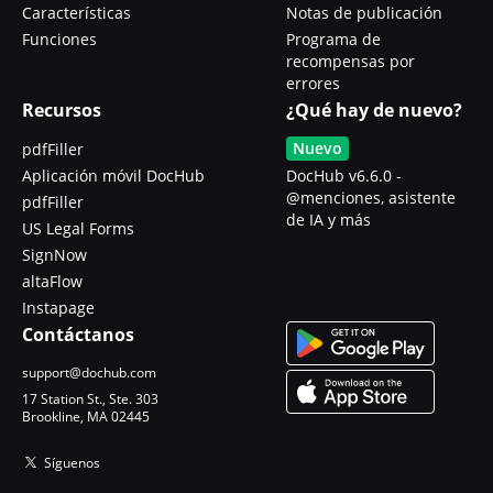
Características
Notas de publicación
Funciones
Programa de
recompensas por
errores
Recursos
¿Qué hay de nuevo?
Nuevo
pdfFiller
Aplicación móvil DocHub
DocHub v6.6.0 -
@menciones, asistente
pdfFiller
de IA y más
US Legal Forms
SignNow
altaFlow
Instapage
Contáctanos
support@dochub.com
17 Station St., Ste. 303
Brookline, MA 02445
Síguenos