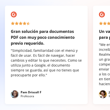
Gran solución para documentos
Un va
PDF con muy poco conocimiento
para 
previo requerido.
"Me e
increí
"Simplicidad, familiaridad con el menú y
Realme
fácil de usar. Es fácil de navegar, hacer
un gra
cambios y editar lo que necesites. Como se
compet
utiliza junto a Google, el documento
enviar
siempre se guarda, así que no tienes que
a los 
preocuparte por ello."
en tie
hacien
Pam Driscoll F
Profesora