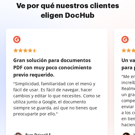
Ve por qué nuestros clientes
eligen DocHub
Gran solución para documentos
Un va
PDF con muy poco conocimiento
para 
previo requerido.
"Me e
increí
"Simplicidad, familiaridad con el menú y
Realme
fácil de usar. Es fácil de navegar, hacer
un gra
cambios y editar lo que necesites. Como se
compet
utiliza junto a Google, el documento
enviar
siempre se guarda, así que no tienes que
a los 
preocuparte por ello."
en tie
hacien
Pam Driscoll F