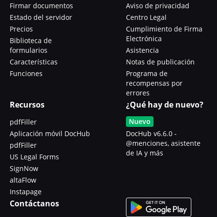
Firmar documentos
Aviso de privacidad
Estado del servidor
Centro Legal
Precios
Cumplimiento de Firma
Electrónica
Biblioteca de
formularios
Asistencia
Características
Notas de publicación
Funciones
Programa de
recompensas por
errores
Recursos
¿Qué hay de nuevo?
Nuevo
pdfFiller
Aplicación móvil DocHub
DocHub v6.6.0 -
@menciones, asistente
pdfFiller
de IA y más
US Legal Forms
SignNow
altaFlow
Instapage
Contáctanos