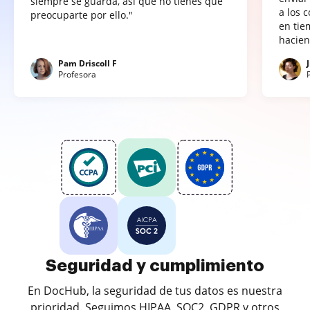
siempre se guarda, así que no tienes que
a los 
preocuparte por ello."
en tie
hacien
Pam Driscoll F
Profesora
Seguridad y cumplimiento
En DocHub, la seguridad de tus datos es nuestra
prioridad. Seguimos HIPAA, SOC2, GDPR y otros