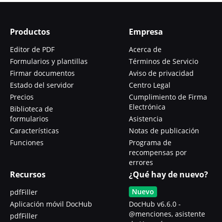
Productos
Empresa
Editor de PDF
Acerca de
Formularios y plantillas
Términos de Servicio
Firmar documentos
Aviso de privacidad
Estado del servidor
Centro Legal
Precios
Cumplimiento de Firma
Electrónica
Biblioteca de
formularios
Asistencia
Características
Notas de publicación
Funciones
Programa de
recompensas por
errores
Recursos
¿Qué hay de nuevo?
Nuevo
pdfFiller
Aplicación móvil DocHub
DocHub v6.6.0 -
@menciones, asistente
pdfFiller