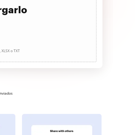
rgarlo
, XLSX o TXT
enviados