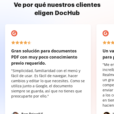
Ve por qué nuestros clientes
eligen DocHub
Gran solución para documentos
Un va
PDF con muy poco conocimiento
para 
previo requerido.
"Me e
increí
"Simplicidad, familiaridad con el menú y
Realme
fácil de usar. Es fácil de navegar, hacer
un gra
cambios y editar lo que necesites. Como se
compet
utiliza junto a Google, el documento
enviar
siempre se guarda, así que no tienes que
a los 
preocuparte por ello."
en tie
hacien
Pam Driscoll F