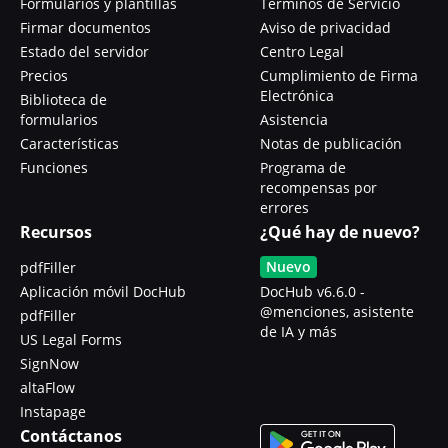
Formularios y plantillas
Términos de Servicio
Firmar documentos
Aviso de privacidad
Estado del servidor
Centro Legal
Precios
Cumplimiento de Firma
Electrónica
Biblioteca de
formularios
Asistencia
Características
Notas de publicación
Funciones
Programa de
recompensas por
errores
Recursos
¿Qué hay de nuevo?
Nuevo
pdfFiller
Aplicación móvil DocHub
DocHub v6.6.0 -
@menciones, asistente
pdfFiller
de IA y más
US Legal Forms
SignNow
altaFlow
Instapage
Contáctanos