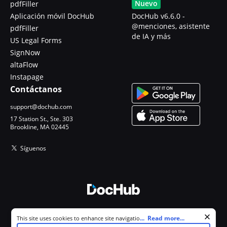
Nuevo
pdfFiller
Aplicación móvil DocHub
DocHub v6.6.0 -
@menciones, asistente
pdfFiller
de IA y más
US Legal Forms
SignNow
altaFlow
Instapage
Contáctanos
support@dochub.com
17 Station St., Ste. 303
Brookline, MA 02445
Síguenos
© 2026 DocHub, LLC
Cookie consent notice
...
Read more...
This site uses cookies to enhance site navigation and personalize
Todos los derechos reservados.