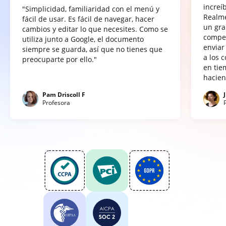
increí
"Simplicidad, familiaridad con el menú y
Realme
fácil de usar. Es fácil de navegar, hacer
un gra
cambios y editar lo que necesites. Como se
compet
utiliza junto a Google, el documento
enviar
siempre se guarda, así que no tienes que
a los 
preocuparte por ello."
en tie
hacien
Pam Driscoll F
Profesora