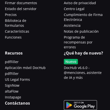
Firmar documentos
Aviso de privacidad
Estado del servidor
Centro Legal
Precios
Cumplimiento de Firma
Electrónica
Biblioteca de
formularios
Asistencia
Características
Notas de publicación
Funciones
Programa de
recompensas por
errores
Recursos
¿Qué hay de nuevo?
Nuevo
pdfFiller
Aplicación móvil DocHub
DocHub v6.6.0 -
@menciones, asistente
pdfFiller
de IA y más
US Legal Forms
SignNow
altaFlow
Instapage
Contáctanos