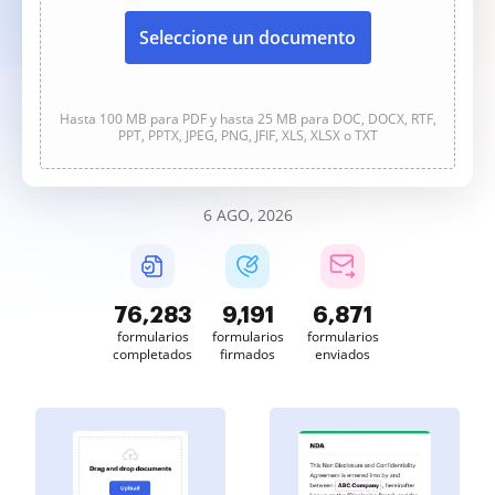
Seleccione un documento
Hasta 100 MB para PDF y hasta 25 MB para DOC, DOCX, RTF,
PPT, PPTX, JPEG, PNG, JFIF, XLS, XLSX o TXT
6 AGO, 2026
76,284
9,191
6,871
formularios
formularios
formularios
completados
firmados
enviados