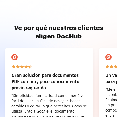
Ve por qué nuestros clientes
eligen DocHub
Gran solución para documentos
Un va
PDF con muy poco conocimiento
para 
previo requerido.
"Me e
increí
"Simplicidad, familiaridad con el menú y
Realme
fácil de usar. Es fácil de navegar, hacer
un gra
cambios y editar lo que necesites. Como se
compet
utiliza junto a Google, el documento
enviar
siempre se guarda, así que no tienes que