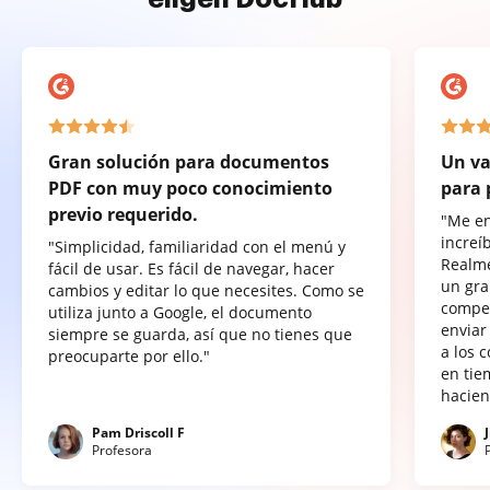
Gran solución para documentos
Un va
PDF con muy poco conocimiento
para 
previo requerido.
"Me e
increí
"Simplicidad, familiaridad con el menú y
Realme
fácil de usar. Es fácil de navegar, hacer
un gra
cambios y editar lo que necesites. Como se
compet
utiliza junto a Google, el documento
enviar
siempre se guarda, así que no tienes que
a los 
preocuparte por ello."
en tie
hacien
Pam Driscoll F
Profesora