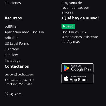
Funciones
Programa de
recompensas por
errores
Recursos
¿Qué hay de nuevo?
Nuevo
pdfFiller
Aplicación móvil DocHub
DocHub v6.6.0 -
@menciones, asistente
pdfFiller
de IA y más
US Legal Forms
SignNow
altaFlow
Instapage
Contáctanos
support@dochub.com
17 Station St., Ste. 303
Brookline, MA 02445
Síguenos