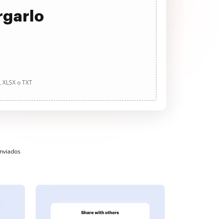
rgarlo
, XLSX o TXT
enviados