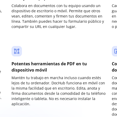
Colabora en documentos con tu equipo usando un
Ca
,
dispositivo de escritorio o móvil. Permite que otros
gu
vean, editen, comenten y firmen tus documentos en
en 
línea. También puedes hacer tu formulario público y
ne
compartir su URL en cualquier lugar.
o 
Potentes herramientas de PDF en tu
Co
dispositivo móvil
do
e
Mantén tu trabajo en marcha incluso cuando estés
Co
lejos de tu ordenador. DocHub funciona en móvil con
do
la misma facilidad que en escritorio. Edita, anota y
ma
e
firma documentos desde la comodidad de tu teléfono
co
.
inteligente o tableta. No es necesario instalar la
enc
aplicación.
de
do
do