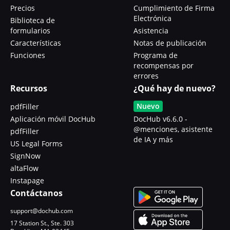
Precios
Cumplimiento de Firma
Electrónica
Biblioteca de
formularios
Asistencia
Características
Notas de publicación
Funciones
Programa de
recompensas por
errores
Recursos
¿Qué hay de nuevo?
Nuevo
pdfFiller
Aplicación móvil DocHub
DocHub v6.6.0 -
@menciones, asistente
pdfFiller
de IA y más
US Legal Forms
SignNow
altaFlow
Instapage
Contáctanos
support@dochub.com
17 Station St., Ste. 303