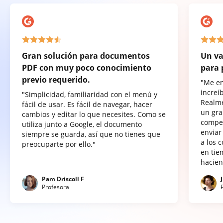
Gran solución para documentos
Un va
PDF con muy poco conocimiento
para 
previo requerido.
"Me e
increí
"Simplicidad, familiaridad con el menú y
Realme
fácil de usar. Es fácil de navegar, hacer
un gra
cambios y editar lo que necesites. Como se
compet
utiliza junto a Google, el documento
enviar
siempre se guarda, así que no tienes que
a los 
preocuparte por ello."
en tie
hacien
Pam Driscoll F
Profesora