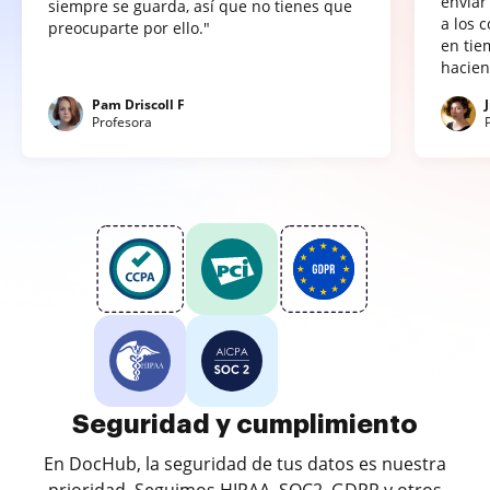
enviar
siempre se guarda, así que no tienes que
a los 
preocuparte por ello."
en tie
hacien
Pam Driscoll F
Profesora
Seguridad y cumplimiento
En DocHub, la seguridad de tus datos es nuestra
prioridad. Seguimos HIPAA, SOC2, GDPR y otros