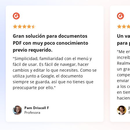
Gran solución para documentos
Un va
PDF con muy poco conocimiento
para 
previo requerido.
"Me e
increí
"Simplicidad, familiaridad con el menú y
Realme
fácil de usar. Es fácil de navegar, hacer
un gra
cambios y editar lo que necesites. Como se
compet
utiliza junto a Google, el documento
enviar
siempre se guarda, así que no tienes que
a los 
preocuparte por ello."
en tie
hacien
Pam Driscoll F
Profesora