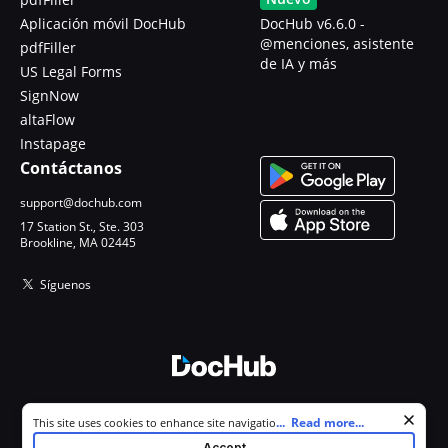
Aplicación móvil DocHub
DocHub v6.6.0 -
@menciones, asistente
pdfFiller
de IA y más
US Legal Forms
SignNow
altaFlow
Instapage
Contáctanos
support@dochub.com
17 Station St., Ste. 303
Brookline, MA 02445
Síguenos
© 2026 DocHub, LLC
Cookie consent notice
...
Read more...
This site uses cookies to enhance site navigation and personalize
Todos los derechos reservados.
your experience. By using this site you agree to our use of cookies as
Accept